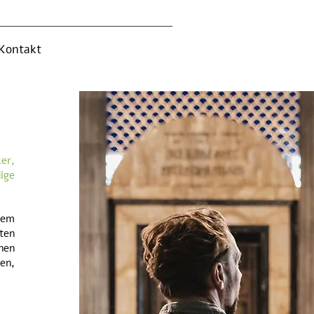
Kontakt
er,
ige
nem
ten
hen
en,