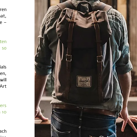
ren
mat,
de –
ten
h so
als
en,
ill
 Art
ers
n 10
ach