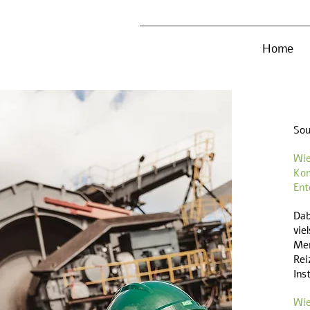
Home
Sou
Wi
Kom
Ent
Dab
vie
Men
Re
Ins
Wie