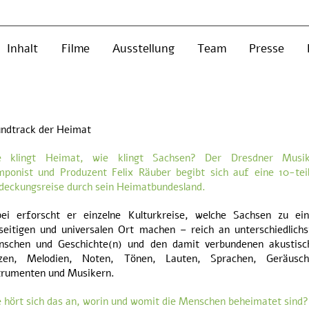
Inhalt
Filme
Ausstellung
Team
Presse
ndtrack der Heimat
e klingt Heimat, wie klingt Sachsen? Der Dresdner Musik
ponist und Produzent Felix Räuber begibt sich auf eine 10-teil
deckungsreise durch sein Heimatbundesland.
ei erforscht er einzelne Kulturkreise, welche Sachsen zu ei
lseitigen und universalen Ort machen – reich an unterschiedlichs
schen und Geschichte(n) und den damit verbundenen akustisc
izen, Melodien, Noten, Tönen, Lauten, Sprachen, Geräusch
trumenten und Musikern.
 hört sich das an, worin und womit die Menschen beheimatet sind?