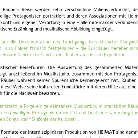
 Räubers Reise werden zehn verschiedene Milieus erkundet, de
eilige Protagonisten porträtiert und deren Assoziationen mit Hei
kunft und eigener Verortung in eine – alle miteinander verbinden
tische Erzählung und musikalische Abbildung eingefügt.
 serielle Dokumentation des Tauchgangs in sächsische Klangwel
d in 10 Folgen filmisch festgehalten – die Zuschauer begeben sic
einsam Schritt für Schritt mit Räuber auf dessen Expedition.
stischer Reiseführer: Die Auswertung des gesammelten Materi
olgt anschließend im Musikstudio, zusammen mit den Protagonist
 Räuber während seiner Spurensuche kennengelernt hat. Räuber w
 diese Weise seine kulturellen Fundstücke mit deren Hilfe auf eine
h für die Nachwelt bewahren.
entsteht je Folge ein gemeinsames Musikstück in Interaktion Räub
 den jeweiligen Protagonisten vor Ort und final eine Sammlung vo
en Songs: der "Sinfonie der Kulturen".
 Formate der interdisziplinären Produktion von HEIMAT sind demn