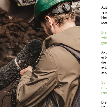
Auf
jew
Her
poe
Die
wir
gem
Aku
erf
die
auf
auc
So 
mit
neu
Die