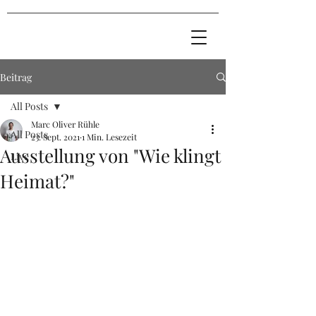
Beitrag
All Posts
Marc Oliver Rühle
All Posts
23. Sept. 2021
1 Min. Lesezeit
Ausstellung von "Wie klingt
Live
Heimat?"