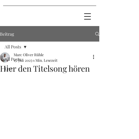
Beitrag
All Posts
Marc Oliver Rühle
All Posts
15. Juli 2025
1 Min. Lesezeit
Hier den Titelsong hören
Live