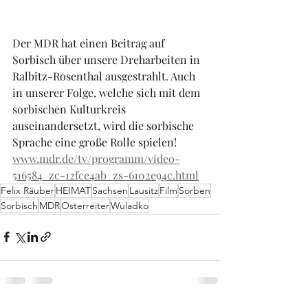
Der MDR hat einen Beitrag auf 
Sorbisch über unsere Dreharbeiten in 
Ralbitz-Rosenthal ausgestrahlt. Auch 
in unserer Folge, welche sich mit dem 
sorbischen Kulturkreis 
auseinandersetzt, wird die sorbische 
Sprache eine große Rolle spielen!
www.mdr.de/tv/programm/video-
516584_zc-12fce4ab_zs-6102e94c.html
Felix Räuber
HEIMAT
Sachsen
Lausitz
Film
Sorben
Sorbisch
MDR
Osterreiter
Wuladko