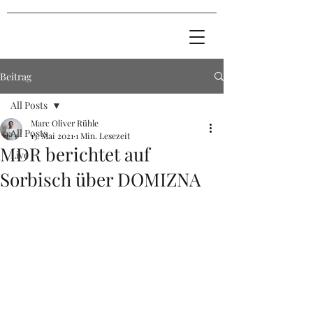
Beitrag
All Posts
Marc Oliver Rühle
All Posts
13. Mai 2021
1 Min. Lesezeit
MDR berichtet auf
Live
Sorbisch über DOMIZNA