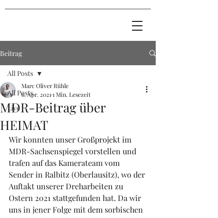
Beitrag
All Posts
Marc Oliver Rühle
All Posts
6. Apr. 2021
1 Min. Lesezeit
MDR-Beitrag über
Live
HEIMAT
Wir konnten unser Großprojekt im 
MDR-Sachsenspiegel vorstellen und 
trafen auf das Kamerateam vom 
Sender in Ralbitz (Oberlausitz), wo der 
Auftakt unserer Dreharbeiten zu 
Ostern 2021 stattgefunden hat. Da wir 
uns in jener Folge mit dem sorbischen 