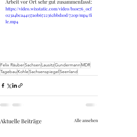
Arbeit vor Ort sehr gut zusammenfasst:
https://video.wixstatic.com/video/b10e76_0cf
023a4bca44137a0b6722362bbd10d/720p/mp4/fi
le.mp4
Felix Räuber
Sachsen
Lausitz
Gundermann
MDR
Tagebau
Kohle
Sachsenspiegel
Seenland
Aktuelle Beiträge
Alle ansehen