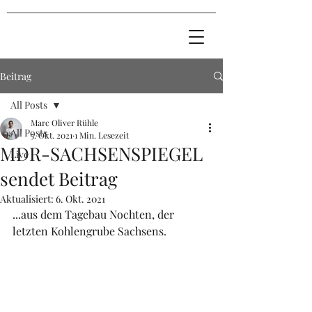
Beitrag
All Posts
Marc Oliver Rühle
All Posts
5. Okt. 2021
1 Min. Lesezeit
MDR-SACHSENSPIEGEL
Live
sendet Beitrag
Aktualisiert:
6. Okt. 2021
...aus dem Tagebau Nochten, der 
letzten Kohlengrube Sachsens.