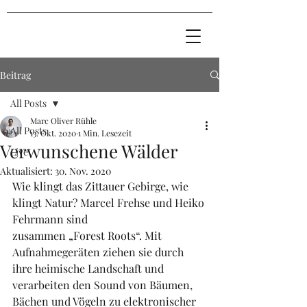
Beitrag
All Posts
Marc Oliver Rühle
All Posts
13. Okt. 2020
1 Min. Lesezeit
Verwunschene Wälder
Live
Aktualisiert:
30. Nov. 2020
Wie klingt das Zittauer Gebirge, wie 
klingt Natur? Marcel Frehse und Heiko 
Fehrmann sind
zusammen „Forest Roots“. Mit 
Aufnahmegeräten ziehen sie durch 
ihre heimische Landschaft und 
verarbeiten den Sound von Bäumen, 
Bächen und Vögeln zu elektronischer 