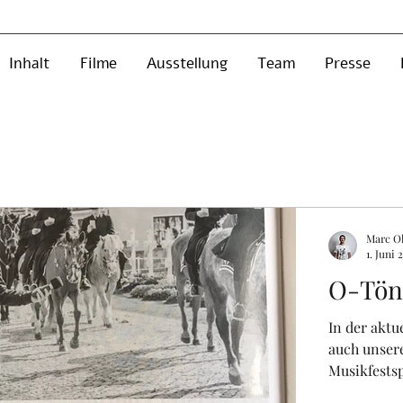
Inhalt
Filme
Ausstellung
Team
Presse
Marc Ol
1. Juni 
O-Tön
In der aktu
auch unser
Musikfestspi