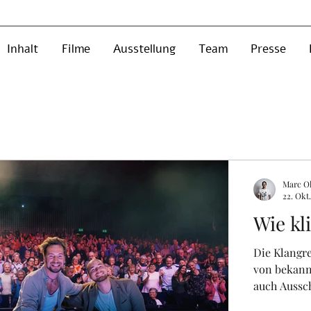
Inhalt
Filme
Ausstellung
Team
Presse
Marc Ol
22. Okt
Wie kl
Die Klangre
von bekann
auch Aussch
akustischen