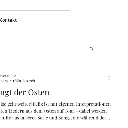
Kontakt
iver Rühle
. 2025
1 Min. Lesezeit
ingt der Osten
ise geht weiter! Felix ist mit eigenen Interpretationen
ten Liedern aus dem Osten auf Tour – dabei werden
nitte aus unserer Serie und Songs, die während der
 Spurensuche entstanden sind, präsentiert.