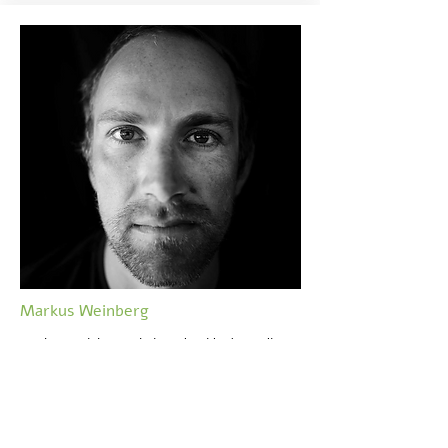
Markus Weinberg
Markus Weinberg arbeitet als Videojournalist
und Doku-Filmer.
instagram.com/weinbergmarkus