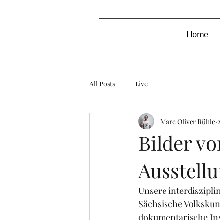
Home
All Posts
Live
Marc Oliver Rühle
Bilder vo
Ausstell
Unsere interdiszipli
Sächsische Volkskun
dokumentarische Inst