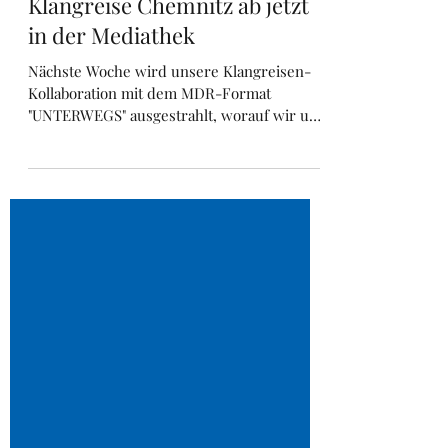
11. Juli 2025
1 Min. Lesezeit
Klangreise Chemnitz ab jetzt
in der Mediathek
Nächste Woche wird unsere Klangreisen-
Kollaboration mit dem MDR-Format
"UNTERWEGS" ausgestrahlt, worauf wir uns
riesig freuen – das Ergebnis unserer
erstmaligen Zusammenarbeit kann sich
sehen lassen. Vielen Dank an dieser Stelle
allen Beteiligten, u.a. Beate Werner, Heike
Riedel, Ulrike Schröter, Simone Köhler und
auch Phillipp Imhof für den tollen Schnitt.