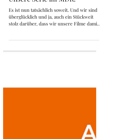
Marc Oliver Rühle
22. Mai 2025
1 Min. Lesezeit
Unsere Serie im MDR!
Es ist nun tatsächlich soweit. Und wir sind
überglücklich und ja, auch ein Stückweit
stolz darüber, dass wir unsere Filme damit
einer größeren Zuschauerzahl vorstellen
können. Endlich dürfen wir verkünden,
dass der MDR im Juli zur besten Sendezeit 5
von 10 Folgen unserer Serie "Wie klingt
Heimat" ausstrahlen wird. Anschließend
werden die Episoden in der ARD-
Mediathek verfügbar sein.