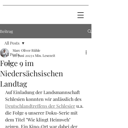
Beitrag
All Posts
Marc Oliver Rühle
All Posts
20. Juni 2023
1 Min. Lesezeit
Folge 9 im
Live
Niedersächsischen
Landtag
Auf Einladung der Landsmannschaft 
Schlesien konnten wir anlässlich des 
Deutschlandtreffens der Schlesier
 u.a. 
die Folge 9 unserer Doku-Serie mit 
dem Titel "Wie klingt Heimweh" 
zeigen. Ein Kino-Ort war dabei der 