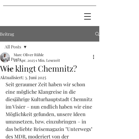
Beitrag
All Posts
Marc Oliver Rühle
All Posts
22. Apr. 2025
1 Min. Lesezeit
Wie klingt Chemnitz?
Live
Aktualisiert:
3. Juni 2025
Seit geraumer Zeit haben wir schon 
eine mögliche Klangreise in die 
diesjährige Kulturhauptstadt Chemnitz 
im Visier – nun endlich haben wir eine 
Möglichkeit gefunden, unsere Ideen 
umzusetzen, bzw. einzubringen – in 
das beliebte Reisemagazin "Unterwegs" 
des MDR, moderiert von der 