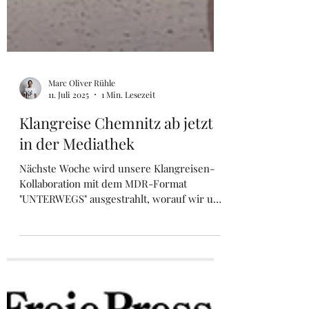
Marc Oliver Rühle
11. Juli 2025
1 Min. Lesezeit
Klangreise Chemnitz ab jetzt
in der Mediathek
Nächste Woche wird unsere Klangreisen-
Kollaboration mit dem MDR-Format
"UNTERWEGS" ausgestrahlt, worauf wir uns
riesig freuen – das Ergebnis unserer
erstmaligen Zusammenarbeit kann sich
sehen lassen. Vielen Dank an dieser Stelle
allen Beteiligten, u.a. Beate Werner, Heike