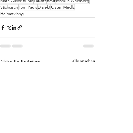
Marc Oliver Rühle
Lausitz
Ravir
Markus Weinberg
Sächsisch
Tom Pauls
Dialekt
Osten
Medlz
Heimatklang
Aktuelle Beiträge
Alle ansehen