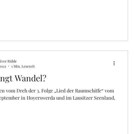
iver Rühle
2021
1 Min. Lesezeit
ingt Wandel?
en vom Dreh der 3. Folge „Lied der Raumschiffe“ vom
 September in Hoyerswerda und im Lausitzer Seenland,