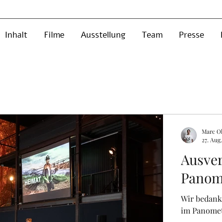
Inhalt
Filme
Ausstellung
Team
Presse
Marc Ol
27. Aug
Ausve
Panom
Wir bedank
im Panomet