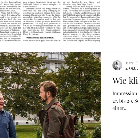
Marc Ol
4. Okt. 
Wie kl
Impression
27. bis 29.
einer...