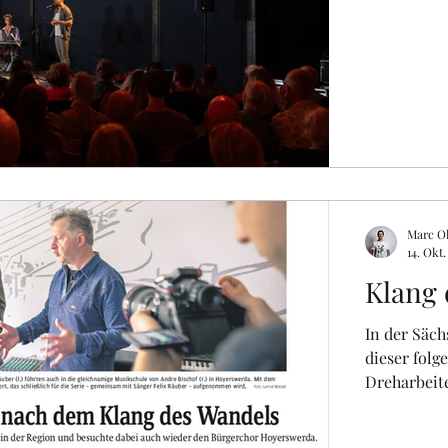
Marc Ol
14. Okt.
Klang 
In der Säch
dieser folg
Dreharbeite