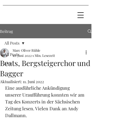
Beitrag
All Posts
Marc Oliver Rühle
All Posts
10. Juni 2022
1 Min. Lesezeit
Beats, Bergsteigerchor und
Live
Bagger
Aktualisiert:
11. Juni 2022
Eine ausführliche Ankündigung 
unserer Uraufführung konnten wir am 
Tag des Konzerts in der Sächsischen 
Zeitung lesen. Vielen Dank an Andy 
Dallmann.