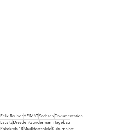
Felix Räuber
HEIMAT
Sachsen
Dokumentation
Lausitz
Dresden
Gundermann
Tagebau
Polarkreis 18
Musikfestspiele
Kulturpalast