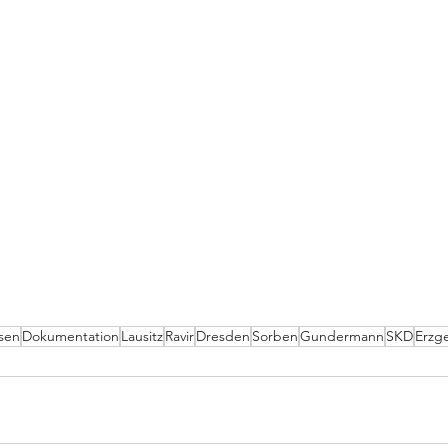
sen
Dokumentation
Lausitz
Ravir
Dresden
Sorben
Gundermann
SKD
Erzg