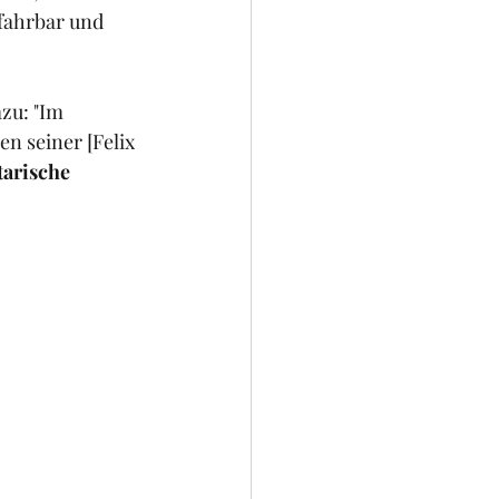
rfahrbar und 
azu: "Im 
n seiner [Felix 
arische 