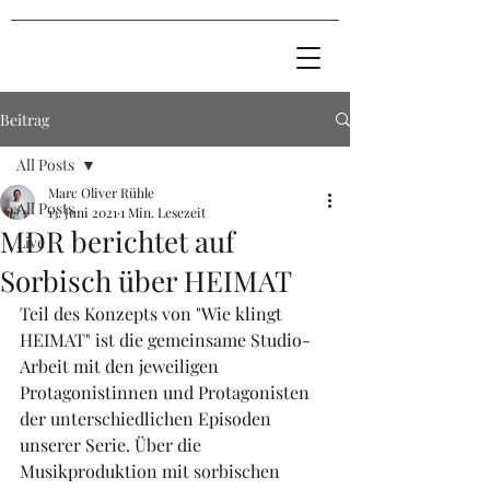
Beitrag
All Posts
Marc Oliver Rühle
All Posts
13. Juni 2021
1 Min. Lesezeit
MDR berichtet auf
Live
Sorbisch über HEIMAT
Teil des Konzepts von "Wie klingt 
HEIMAT" ist die gemeinsame Studio-
Arbeit mit den jeweiligen 
Protagonistinnen und Protagonisten 
der unterschiedlichen Episoden 
unserer Serie. Über die 
Musikproduktion mit sorbischen 