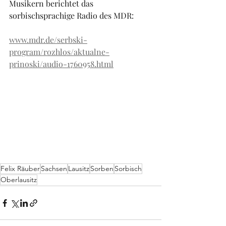
Musikern berichtet das 
sorbischsprachige Radio des MDR:
www.mdr.de/serbski-
program/rozhlos/aktualne-
prinoski/audio-1760958.html
Felix Räuber
Sachsen
Lausitz
Sorben
Sorbisch
Oberlausitz