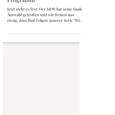
Diese Folgen laufen im MDR-
Programm
Jetzt steht es fest: Der MDR hat seine finale
Auswahl getroffen und wir freuen uns
riesig, dass fünf Folgen unserer Serie "Wie
klingt Heimat" tatsächlich Teil des
Fernsehprogramms (und anschließend der
ARD-Mediathek) geworden sind.