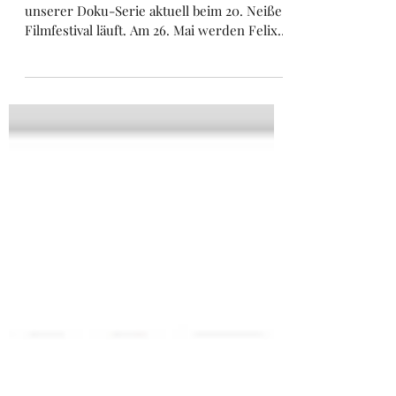
Folge 3 beim 20. Neiße-
Filmfestival
Wir freuen uns sehr, dass die 3. Folge
unserer Doku-Serie aktuell beim 20. Neiße-
Filmfestival läuft. Am 26. Mai werden Felix
und Markus...