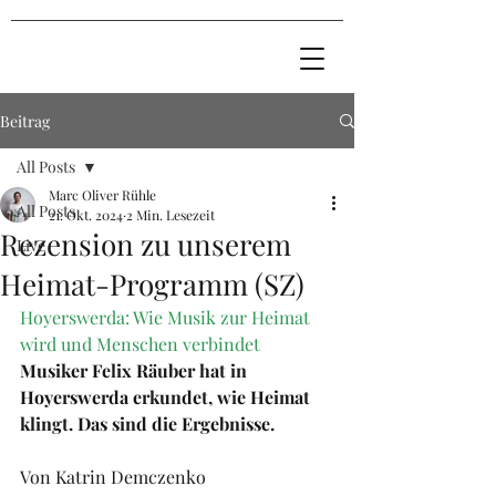
Beitrag
All Posts
Marc Oliver Rühle
All Posts
21. Okt. 2024
2 Min. Lesezeit
Rezension zu unserem
Live
Heimat-Programm (SZ)
Hoyerswerda: Wie Musik zur Heimat 
wird und Menschen verbindet
Musiker Felix Räuber hat in 
Hoyerswerda erkundet, wie Heimat 
klingt. Das sind die Ergebnisse.
Von Katrin Demczenko