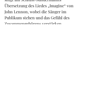
Übersetzung des Liedes „Imagine“ von 
John Lennon, wobei die Sänger im 
Publikum stehen und das Gefühl des 
Zusammengehörens verstärken.
https://meine-
sz.de/artikel/523921a4a749174beabd5c1d
7bff8017
Felix Räuber
HEIMAT
Sachsen
Dokumentation
Lausitz
Ravir
Gundermann
Tagebau
Hoyerswerda