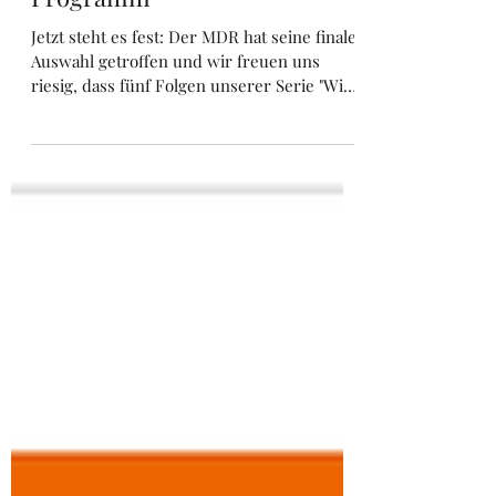
Diese Folgen laufen im MDR-
Programm
Jetzt steht es fest: Der MDR hat seine finale
Auswahl getroffen und wir freuen uns
riesig, dass fünf Folgen unserer Serie "Wie
klingt Heimat" tatsächlich Teil des
Fernsehprogramms (und anschließend der
ARD-Mediathek) geworden sind.