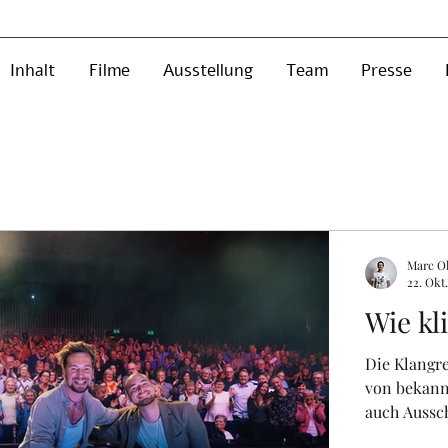
Inhalt
Filme
Ausstellung
Team
Presse
Marc Ol
22. Okt
Wie kl
Die Klangre
von bekann
auch Aussch
akustischen