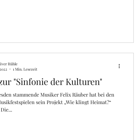
iver Rühle
 2022
1 Min. Lesezeit
 zur "Sinfonie der Kulturen"
esden stammende Musiker Felix Räuber hat bei den
sikfestspielen sein Projekt „Wie klingt Heimat?“
 Die...