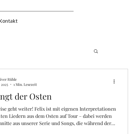
Kontakt
iver Rühle
. 2025
1 Min. Lesezeit
ingt der Osten
ise geht weiter! Felix ist mit eigenen Interpretationen
ten Liedern aus dem Osten auf Tour – dabei werden
nitte aus unserer Serie und Songs, die während der
 Spurensuche entstanden sind, präsentiert.