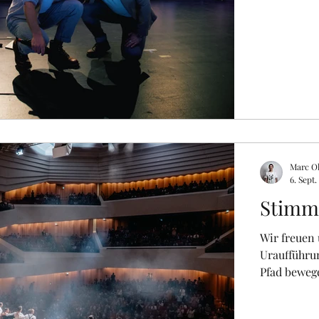
Marc Ol
6. Sept.
Stimme
Wir freuen
Uraufführun
Pfad bewegen